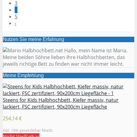
3
4
5
›
Nutzen Sie meine Erfahrung
Hallo, mein Name ist Maria.
Meine beiden Söhne lieben Ihre Halbhochbetten, das
jeweils richtige Bett zu finden war nicht immer leicht.
Meine Empfehlung
Steens for Kids Halbhochbett, Kiefer massiv, natur
lackiert, FSC zertifiziert, 90x200cm Liegefläche
254,14 €
inkl. 19% gesetzlicher MwSt.
Nicht Verfügbar