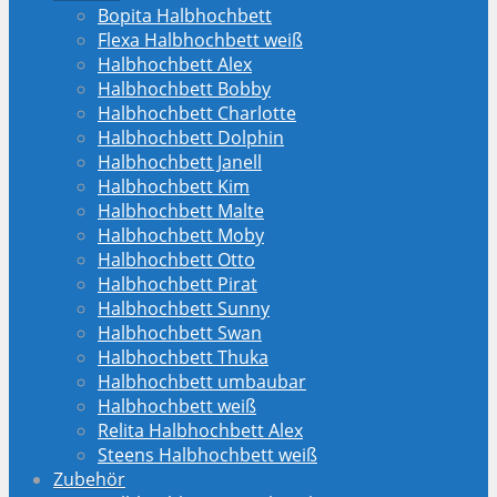
Bopita Halbhochbett
Flexa Halbhochbett weiß
Halbhochbett Alex
Halbhochbett Bobby
Halbhochbett Charlotte
Halbhochbett Dolphin
Halbhochbett Janell
Halbhochbett Kim
Halbhochbett Malte
Halbhochbett Moby
Halbhochbett Otto
Halbhochbett Pirat
Halbhochbett Sunny
Halbhochbett Swan
Halbhochbett Thuka
Halbhochbett umbaubar
Halbhochbett weiß
Relita Halbhochbett Alex
Steens Halbhochbett weiß
Zubehör