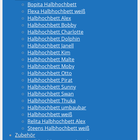
Bopita Halbhochbett
Flexa Halbhochbett weiß
Halbhochbett Alex
Halbhochbett Bobby
Halbhochbett Charlotte
Halbhochbett Dolphin
Halbhochbett Janell
Halbhochbett Kim
Halbhochbett Malte
Halbhochbett Moby
Halbhochbett Otto
Halbhochbett Pirat
Halbhochbett Sunny
Halbhochbett Swan
Halbhochbett Thuka
Halbhochbett umbaubar
Halbhochbett weiß
Relita Halbhochbett Alex
Steens Halbhochbett weiß
Zubehör