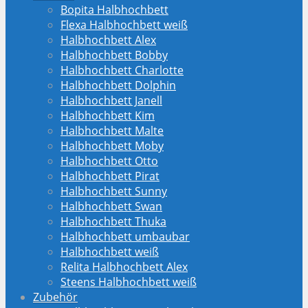
Bopita Halbhochbett
Flexa Halbhochbett weiß
Halbhochbett Alex
Halbhochbett Bobby
Halbhochbett Charlotte
Halbhochbett Dolphin
Halbhochbett Janell
Halbhochbett Kim
Halbhochbett Malte
Halbhochbett Moby
Halbhochbett Otto
Halbhochbett Pirat
Halbhochbett Sunny
Halbhochbett Swan
Halbhochbett Thuka
Halbhochbett umbaubar
Halbhochbett weiß
Relita Halbhochbett Alex
Steens Halbhochbett weiß
Zubehör