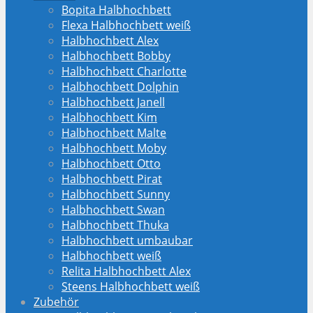
Bopita Halbhochbett
Flexa Halbhochbett weiß
Halbhochbett Alex
Halbhochbett Bobby
Halbhochbett Charlotte
Halbhochbett Dolphin
Halbhochbett Janell
Halbhochbett Kim
Halbhochbett Malte
Halbhochbett Moby
Halbhochbett Otto
Halbhochbett Pirat
Halbhochbett Sunny
Halbhochbett Swan
Halbhochbett Thuka
Halbhochbett umbaubar
Halbhochbett weiß
Relita Halbhochbett Alex
Steens Halbhochbett weiß
Zubehör