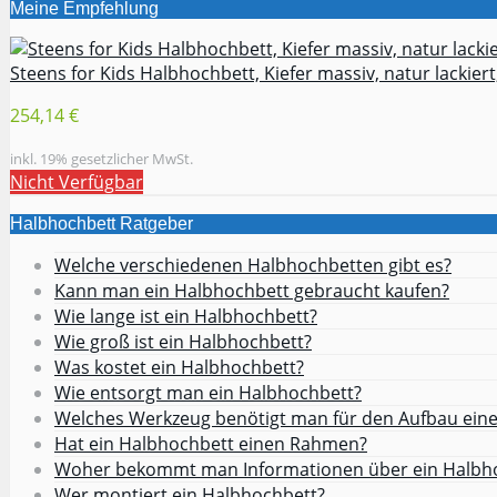
Meine Empfehlung
Steens for Kids Halbhochbett, Kiefer massiv, natur lackiert,
254,14 €
inkl. 19% gesetzlicher MwSt.
Nicht Verfügbar
Halbhochbett Ratgeber
Welche verschiedenen Halbhochbetten gibt es?
Kann man ein Halbhochbett gebraucht kaufen?
Wie lange ist ein Halbhochbett?
Wie groß ist ein Halbhochbett?
Was kostet ein Halbhochbett?
Wie entsorgt man ein Halbhochbett?
Welches Werkzeug benötigt man für den Aufbau ein
Hat ein Halbhochbett einen Rahmen?
Woher bekommt man Informationen über ein Halbh
Wer montiert ein Halbhochbett?