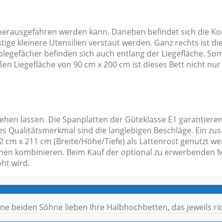
fach herausgefahren werden kann. Daneben befindet sich di
ge kleinere Utensilien verstaut werden. Ganz rechts ist die
egefächer befinden sich auch entlang der Liegefläche. Somit 
n Liegefläche von 90 cm x 200 cm ist dieses Bett nicht nur
ehen lassen. Die Spanplatten der Güteklasse E1 garantieren
es Qualitätsmerkmal sind die langlebigen Beschläge. Ein zus
2 cm x 211 cm (Breite/Höhe/Tiefe) als Lattenrost genutzt 
en kombinieren. Beim Kauf der optional zu erwerbenden Mat
ht wird.
ne beiden Söhne lieben Ihre Halbhochbetten, das jeweils rich