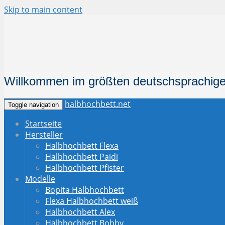
Skip to main content
Willkommen im größten deutschsprachige
halbhochbett.net
Toggle navigation
Startseite
Hersteller
Halbhochbett Flexa
Halbhochbett Paidi
Halbhochbett Pfister
Modelle
Bopita Halbhochbett
Flexa Halbhochbett weiß
Halbhochbett Alex
Halbhochbett Bobby