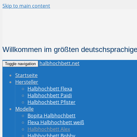
Skip to main content
Willkommen im größten deutschsprachige
halbhochbett.net
Toggle navigation
Startseite
Hersteller
Halbhochbett Flexa
Halbhochbett Paidi
Halbhochbett Pfister
Modelle
Bopita Halbhochbett
Flexa Halbhochbett weiß
Halbhochbett Alex
Halbhochbett Bobby