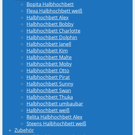
Bopita Halbhochbett
Flexa Halbhochbett weiß
Halbhochbett Alex
Halbhochbett Bobby
Halbhochbett Charlotte
Halbhochbett Dolphin
Halbhochbett Janell
Halbhochbett Kim
Halbhochbett Malte
Halbhochbett Moby
Halbhochbett Otto
Halbhochbett Pirat
Halbhochbett Sunny
Halbhochbett Swan
Halbhochbett Thuka
Halbhochbett umbaubar
Halbhochbett weiß
Relita Halbhochbett Alex
Steens Halbhochbett weiß
Zubehör