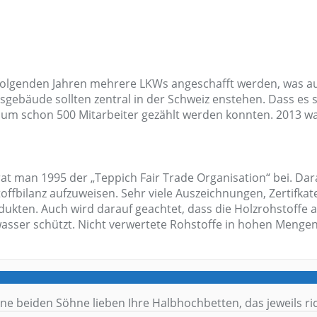
folgenden Jahren mehrere LKWs angeschafft werden, was au
gsgebäude sollten zentral in der Schweiz enstehen. Dass es
äum schon 500 Mitarbeiter gezählt werden konnten. 2013 w
t man 1995 der „Teppich Fair Trade Organisation“ bei. Dar
fbilanz aufzuweisen. Sehr viele Auszeichnungen, Zertifkate 
odukten. Auch wird darauf geachtet, dass die Holzrohstoffe
sser schützt. Nicht verwertete Rohstoffe in hohen Mengen
ne beiden Söhne lieben Ihre Halbhochbetten, das jeweils rich