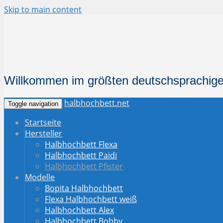
Skip to main content
Willkommen im größten deutschsprachige
halbhochbett.net
Toggle navigation
Startseite
Hersteller
Halbhochbett Flexa
Halbhochbett Paidi
Halbhochbett Pfister
Modelle
Bopita Halbhochbett
Flexa Halbhochbett weiß
Halbhochbett Alex
Halbhochbett Bobby