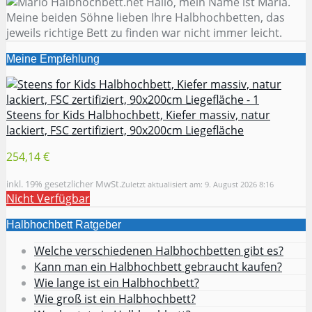
Hallo, mein Name ist Maria.
Meine beiden Söhne lieben Ihre Halbhochbetten, das
jeweils richtige Bett zu finden war nicht immer leicht.
Meine Empfehlung
Steens for Kids Halbhochbett, Kiefer massiv, natur
lackiert, FSC zertifiziert, 90x200cm Liegefläche
254,14 €
inkl. 19% gesetzlicher MwSt.
Zuletzt aktualisiert am: 9. August 2026 8:16
Nicht Verfügbar
Halbhochbett Ratgeber
Welche verschiedenen Halbhochbetten gibt es?
Kann man ein Halbhochbett gebraucht kaufen?
Wie lange ist ein Halbhochbett?
Wie groß ist ein Halbhochbett?