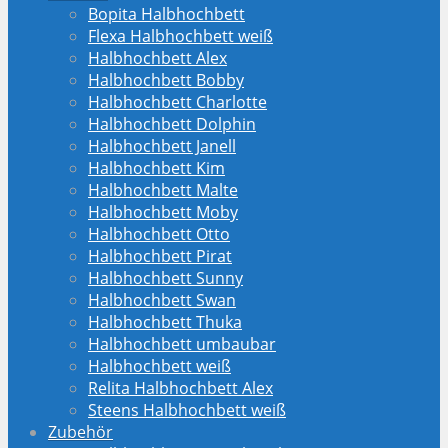
Bopita Halbhochbett
Flexa Halbhochbett weiß
Halbhochbett Alex
Halbhochbett Bobby
Halbhochbett Charlotte
Halbhochbett Dolphin
Halbhochbett Janell
Halbhochbett Kim
Halbhochbett Malte
Halbhochbett Moby
Halbhochbett Otto
Halbhochbett Pirat
Halbhochbett Sunny
Halbhochbett Swan
Halbhochbett Thuka
Halbhochbett umbaubar
Halbhochbett weiß
Relita Halbhochbett Alex
Steens Halbhochbett weiß
Zubehör