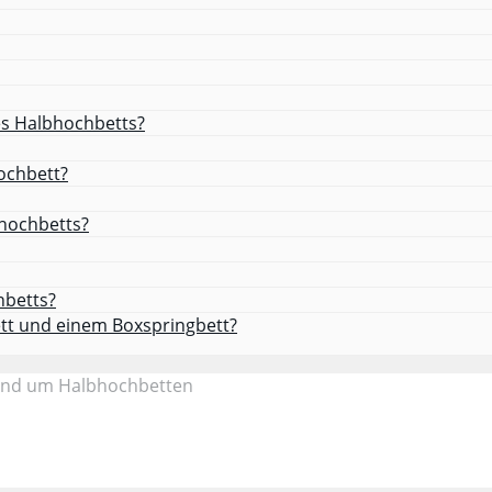
es Halbhochbetts?
ochbett?
bhochbetts?
hbetts?
tt und einem Boxspringbett?
rund um Halbhochbetten