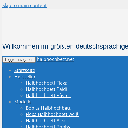
Skip to main content
Willkommen im größten deutschsprachige
halbhochbett.net
Toggle navigation
Startseite
Hersteller
Halbhochbett Flexa
Halbhochbett Paidi
Halbhochbett Pfister
Modelle
Bopita Halbhochbett
Flexa Halbhochbett weiß
Halbhochbett Alex
Halbhochbett Bobby