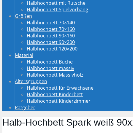
Halbhochbett mit Rutsche
Halbhochbett Spielvorhang
Größen
Halbhochbett 70×140
Halbhochbett 70×160
Halbhochbett 90×160
Halbhochbett 90×200
Halbhochbett 120×200
Material
Halbhochbett Buche
Halbhochbett massiv
Halbhochbett Massivholz
Altersgruppen
Halbhochbett für Erwachsene
Halbhochbett Kinderbett
Halbhochbett Kinderzimmer
Ratgeber
Halb-Hochbett Spark weiß 90