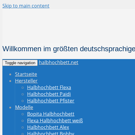
Skip to main content
Willkommen im größten deutschsprachige
halbhochbett.net
Toggle navigation
Startseite
Hersteller
Halbhochbett Flexa
Halbhochbett Paidi
Halbhochbett Pfister
Modelle
Bopita Halbhochbett
Flexa Halbhochbett weiß
Halbhochbett Alex
Halbhochbett Bobby