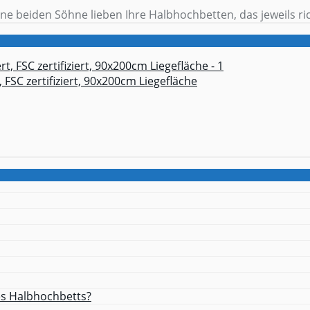
ne beiden Söhne lieben Ihre Halbhochbetten, das jeweils rich
 FSC zertifiziert, 90x200cm Liegefläche
es Halbhochbetts?