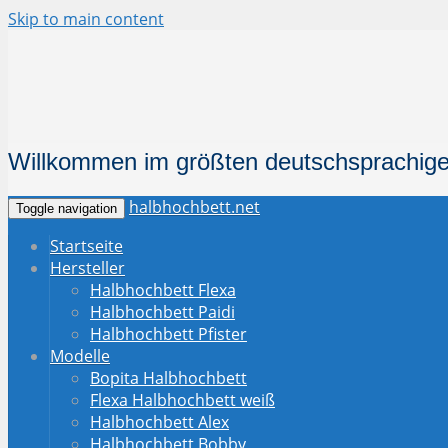
Skip to main content
Willkommen im größten deutschsprachige
halbhochbett.net
Toggle navigation
Startseite
Hersteller
Halbhochbett Flexa
Halbhochbett Paidi
Halbhochbett Pfister
Modelle
Bopita Halbhochbett
Flexa Halbhochbett weiß
Halbhochbett Alex
Halbhochbett Bobby