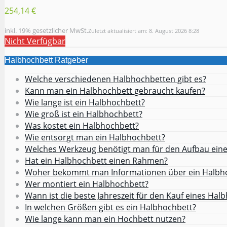
254,14 €
inkl. 19% gesetzlicher MwSt.
Zuletzt aktualisiert am: 8. August 2026 8:28
Nicht Verfügbar
Halbhochbett Ratgeber
Welche verschiedenen Halbhochbetten gibt es?
Kann man ein Halbhochbett gebraucht kaufen?
Wie lange ist ein Halbhochbett?
Wie groß ist ein Halbhochbett?
Was kostet ein Halbhochbett?
Wie entsorgt man ein Halbhochbett?
Welches Werkzeug benötigt man für den Aufbau ein
Hat ein Halbhochbett einen Rahmen?
Woher bekommt man Informationen über ein Halbh
Wer montiert ein Halbhochbett?
Wann ist die beste Jahreszeit für den Kauf eines Hal
In welchen Größen gibt es ein Halbhochbett?
Wie lange kann man ein Hochbett nutzen?